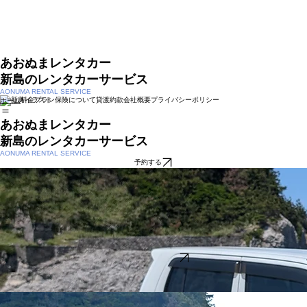
あおぬまレンタカー
新島のレンタカーサービス
AONUMA RENTAL SERVICE
料金プラン
保険について
貸渡約款
会社概要
プライバシーポリシー
ホーム
あおぬまレンタカー
新島のレンタカーサービス
AONUMA RENTAL SERVICE
予約する
軽自動車
4人乗り | ワゴンR
【利用時間：料金（税込）】
・​6時間：6,000円
・8時間：8,000円
・​24時間：9,900円
・​以後1日毎：9,900円
・7日間以上：8,000円／日
この車両を予約する
車両ラインナップ
軽自動車からミニバンまで、お客様の旅のスタイルや人数に合わせて
最適な一台をお選びいただけます。