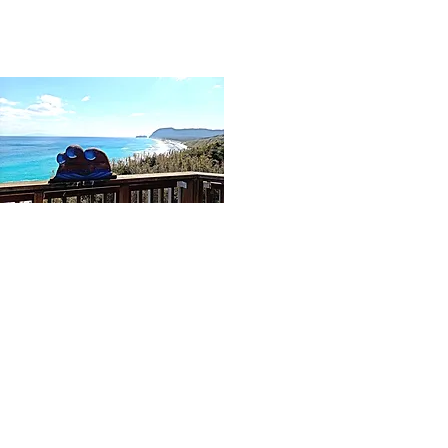
04
羽伏浦（はぶしうら）展望台
約6.5㎞ある白い砂浜の羽伏浦海岸が一望できる
展望台。