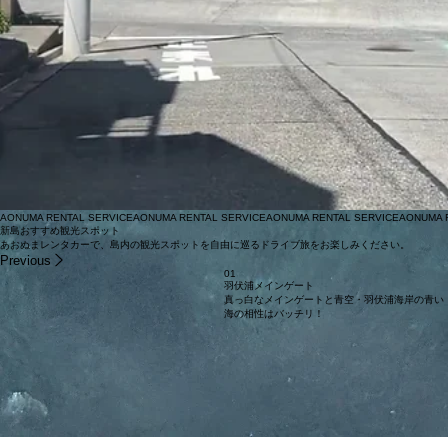
AONUMA RENTAL SERVICE
新島おすすめ観光スポット
あおぬまレンタカーで、島内の観光スポットを自由に巡るドライブ旅をお楽しみください。
Previous
01
羽伏浦メインゲート
真っ白なメインゲートと青空・羽伏浦海岸の青い
海の相性はバッチリ！