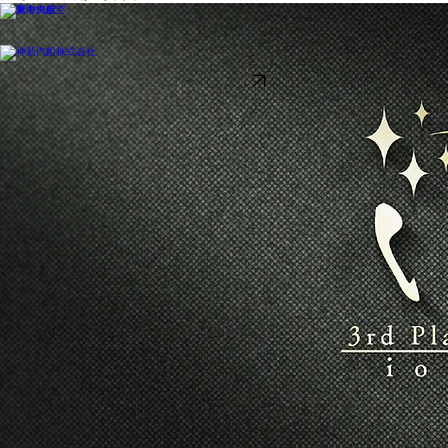
宿泊先をお探しならこちらから
新島までのご移動はこちらから
〒100-0402
東京都新島村本村5-2-2
TEL：04992-5-0030
お食事付きプランも選べる民宿
​一棟貸し別荘
ページトップへ
© 2026 あおぬまレンタカー. All rights reserved.