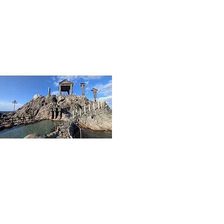
02
湯の浜露天温泉
島の特産品コーガ石でできた古代ギリシャ建築風
の温泉。24H、年中無休、無料で楽しめます。