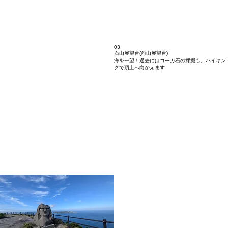
03
石山展望台(向山展望台)
海を一望！過去にはコーガ石の採掘も。ハイキン
グで頂上へ向かえます