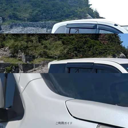
ミニバン（中型）
7人乗り | フリード
【利用時間：料金（税込）】
・​6時間：8,000円
・8時間：10,000円
・​24時間：13,000円
・​以後1日毎：13,000円
・7日間以上：10,000円／日
この車両を予約する
ミニバン
8人乗り | ステップワゴン
【利用時間：料金（税込）】
・​6時間：9,000円
・8時間：11,000円
・​24時間：14,000円
・​以後1日毎：14,000円
・7日間以上：11,000円／日
この車両を予約する
当社の特徴
柔軟な料金プラン
ご利用時間に応じて選べる多彩なプランをご用意。お客様のビジネスやプライベートに最適なコス
トパフォーマンスを実現します。
多様な車両ラインナップ
お手軽にご利用いただける軽自動車から、ファミリー・グループ向けに最適なミニバンまで豊富に
取り揃えております。
宿泊と一緒にご利用いただくお得なプラン
弊社の宿泊施設「ふじや」と「3rd Place いおり」にてご宿泊のお客様は特典としてガソリン満タン
返し不要です！
​また、8時間以上のご利用の場合につきましては、1時間ごとに追加料金で延長することも可能で
す。（予約状況により承れない場合もございます）