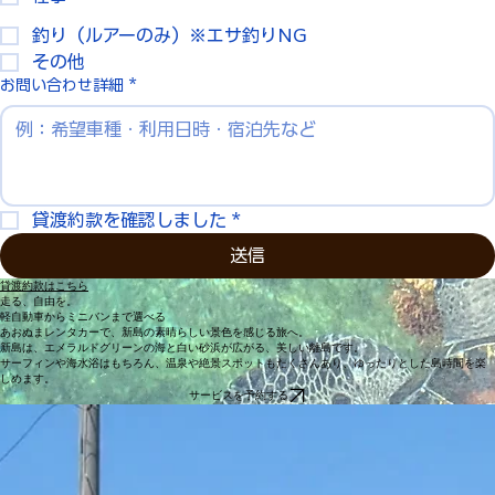
波乗り
仕事
釣り（ルアーのみ）※エサ釣りNG
その他
お問い合わせ詳細
*
貸渡約款を確認しました
*
送信
貸渡約款はこちら
走る、自由を。
軽自動車からミニバンまで選べる
あおぬまレンタカーで、新島の素晴らしい景色を感じる旅へ。
新島は、エメラルドグリーンの海と白い砂浜が広がる、美しい離島です。
サーフィンや海水浴はもちろん、温泉や絶景スポットもたくさんあり、ゆったりとした島時間を楽
しめます。
サービスを予約する