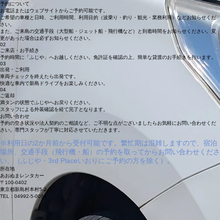
ご利用ガイド
01
予約について
お電話またはウェブサイトからご予約可能です。
ご希望の車種と日時、ご利用時間、利用目的（波乗り・釣り・観光・業務利用）などお知らせくだ
さい。
​また、ご来島の交通手段（大型船・ジェット船・飛行機など）と到着時間をお知らせください。変
更があった場合は必ずお知らせください。
02
ご来店・お手続き
予約時間に「ふじや」へお越しください。免許証を確認の上、簡単な貸渡のお手続きを行います。
03
出発・ご利用
車両チェックを終えたら出発です。
快適な車内で新島ドライブをお楽しみください。
04
ご返却
満タンの状態でふじやへお戻りください。
スタッフによる外装確認を経て完了となります。
お問い合わせ
予約の空き状況や法人契約のご相談など、ご不明な点がございましたらお気軽にお問い合わせくだ
さい。専門スタッフが丁寧に対応させていただきます。
※利用日の2か月前から受付可能です。繁忙期は混雑しますので、宿泊
場所、交通手段（飛行機・船）の予約を取ってからお問い合わせくださ
い。（ふじや・3rd Placeいおりにご予約の方を除く）。
所在地
あおぬまレンタカー
〒100-0402
東京都新島村本村5-2-2
TEL：04992-5-0030